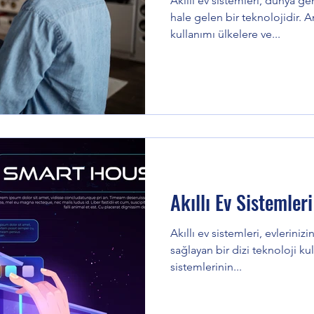
Akıllı ev sistemleri, dünya g
hale gelen bir teknolojidir. 
kullanımı ülkelere ve...
Akıllı Ev Sistemleri
Akıllı ev sistemleri, evleriniz
sağlayan bir dizi teknoloji kull
sistemlerinin...