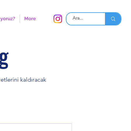
ıyoruz?
More
g
etlerini kaldıracak