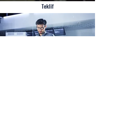
Teklif
Montaj
Digital Home Hakkında
Sektöre adım attığımız günden beri en iyi hizmet
seviyesini yakalamak için uğraşıyor, verimli bir
çalışma düzeni içinde müşterilerimize sunulan
iletişim kanallarını açık ve anlaşılır tutmaya özen